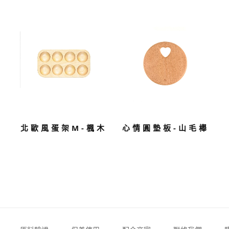
北歐風蛋架M-楓木
心情圓墊板-山毛櫸