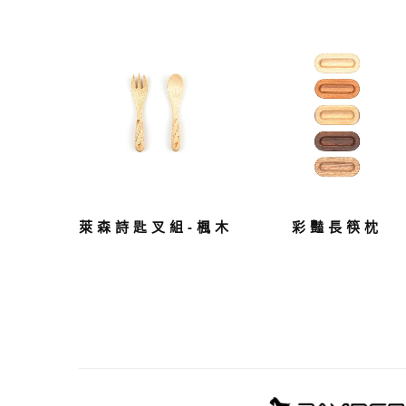
萊森詩匙叉組-楓木
彩豔長筷枕