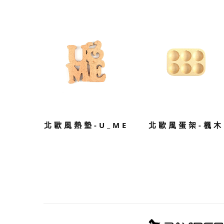
北歐風熱墊-U_ME
北歐風蛋架-楓木