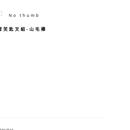
雪芙匙叉組-山毛櫸