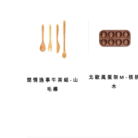
北歐風蛋架M-核
閒情逸事午茶組-山
木
毛櫸