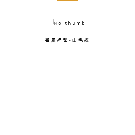
微風杯墊-山毛櫸