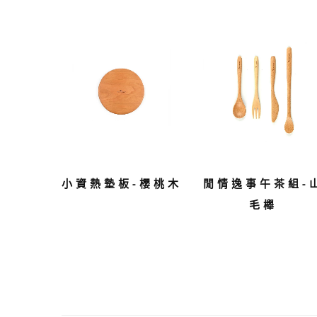
小資熱墊板-櫻桃木
閒情逸事午茶組-
毛櫸