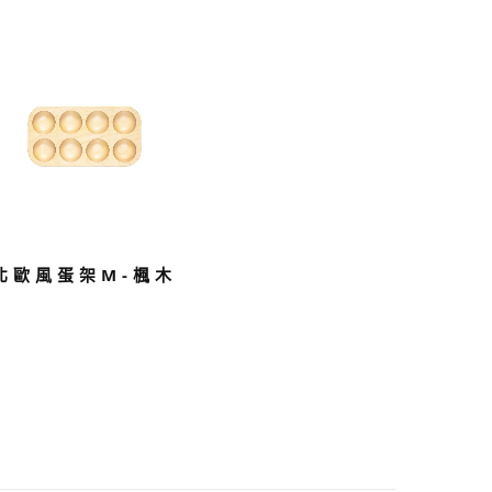
北歐風蛋架M-楓木