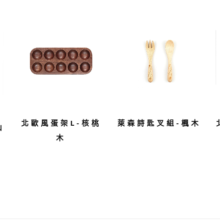
北歐風蛋架L-核桃
萊森詩匙叉組-楓木
山
木