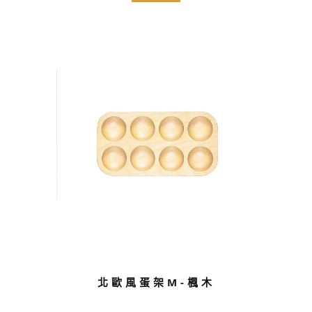
北歐風蛋架M-楓木