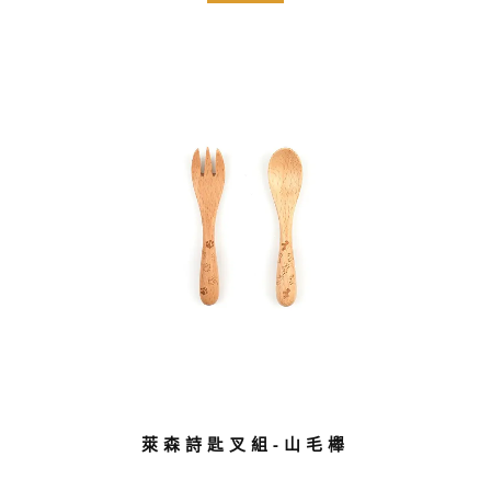
萊森詩匙叉組-山毛櫸