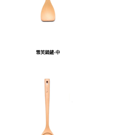
雪芙鍋鏟-中