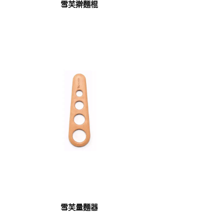
雪芙擀麵棍
雪芙量麵器