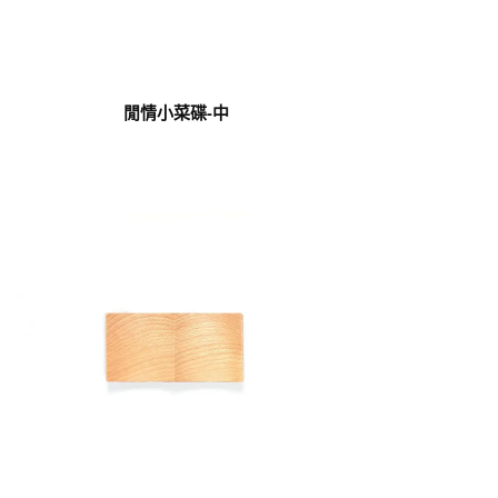
閒情小菜碟-中