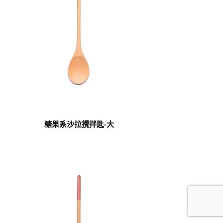
糖果系沙拉攪拌匙-大