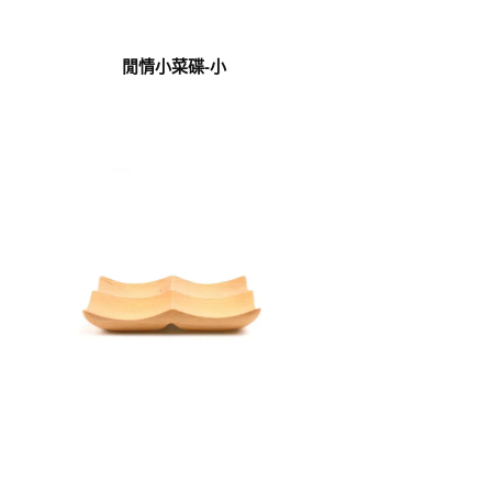
閒情小菜碟-小