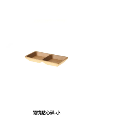
閒情點心碟-小