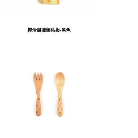
慢活風擺盤砧板-黑色