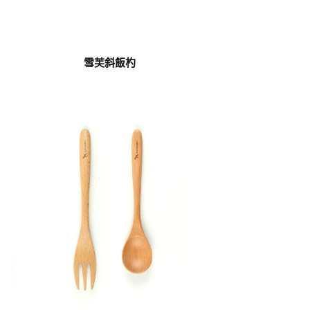
雪芙斜飯杓