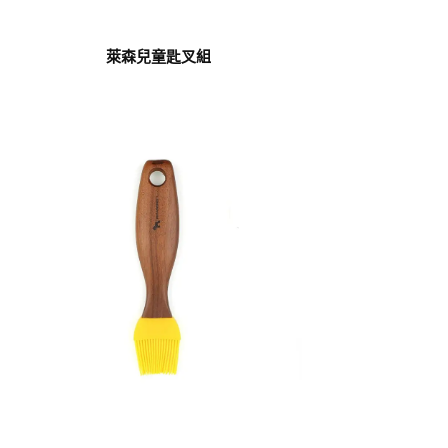
萊森兒童匙叉組