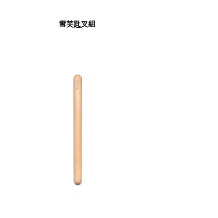
雪芙匙叉組