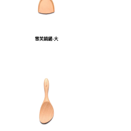
雪芙鍋鏟-大