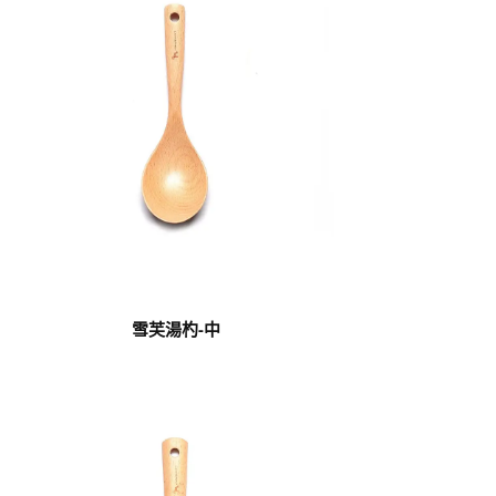
雪芙湯杓-中