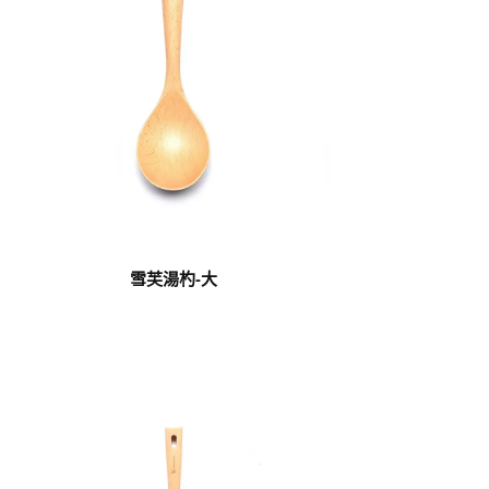
雪芙湯杓-大