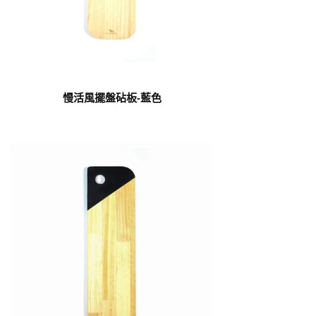
慢活風擺盤砧板-藍色