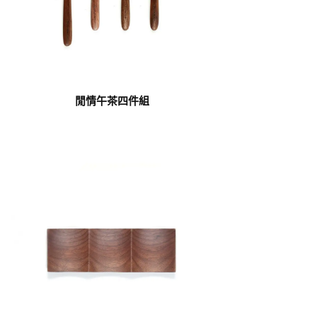
閒情午茶四件組