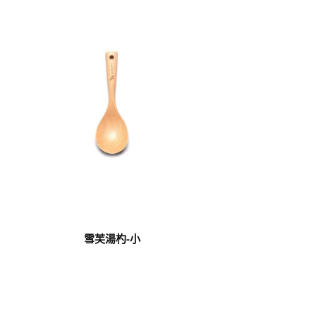
雪芙湯杓-小