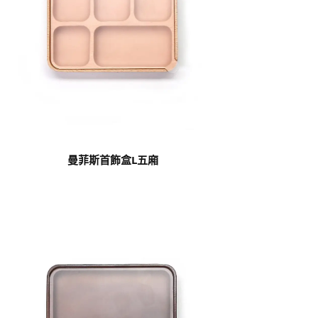
曼菲斯首飾盒L五廂