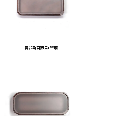
曼菲斯首飾盒L單廂