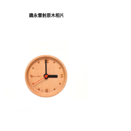
鐫永雷射原木相片