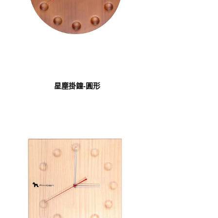
星塵掛鐘-圓形