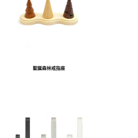
聖誕森林戒指座